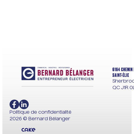
MENU
ACCUEIL
À PROPOS
ÉQUIPE
RÉALISATIONS
6164 CHEMIN 
CARRIÈRES
SAINT-ÉLIE
CONTACTEZ-NOUS
Sherbroo
QC J1R 0
Politique de confidentialité
2026 © Bernard Bélanger