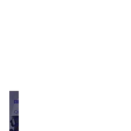
MENU
ACCUEIL
À PROPOS
ÉQUIPE
RÉALISATIONS
CARRIÈRES
CONTACTEZ-NOUS
CONTACTEZ-NOUS
Que ce soit
pour
discuter