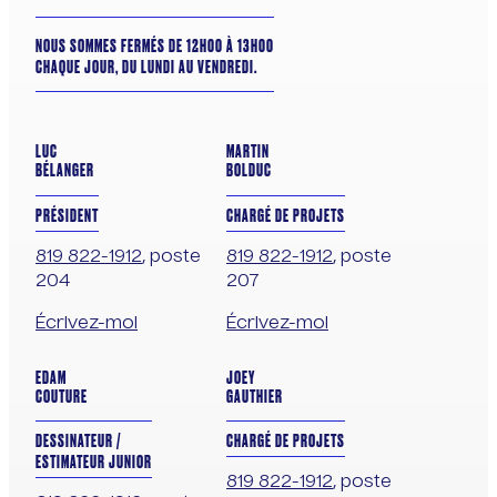
NOUS SOMMES FERMÉS DE 12H00 À 13H00
CHAQUE JOUR, DU LUNDI AU VENDREDI.
LUC
MARTIN
BÉLANGER
BOLDUC
PRÉSIDENT
CHARGÉ DE PROJETS
819 822-1912
, poste
819 822-1912
, poste
204
207
Écrivez-moi
Écrivez-moi
EDAM
JOEY
COUTURE
GAUTHIER
DESSINATEUR /
CHARGÉ DE PROJETS
ESTIMATEUR JUNIOR
819 822-1912
, poste