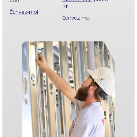
819 822-1912
, poste
206
211
Écrivez-moi
Écrivez-moi