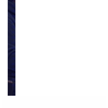
d’une
collaboration,
obtenir un
devis ou
poser des
questions
sur nos
services,
notre équipe
est là pour
vous. Pour
des solutions
adaptées à
vos besoins,
faites appel à
notre équipe
d’experts.