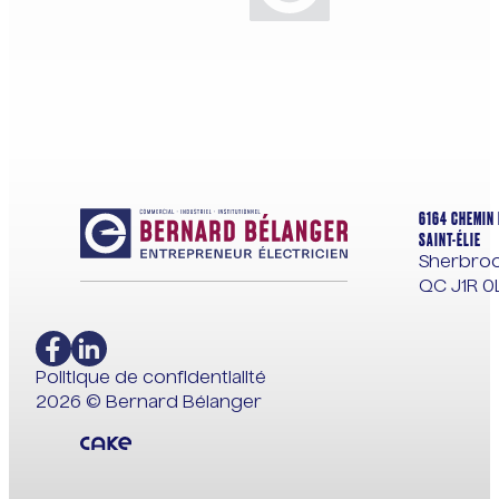
6164 CHEMIN 
SAINT-ÉLIE
Sherbroo
QC J1R 0
Politique de confidentialité
2026 © Bernard Bélanger