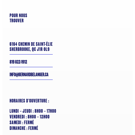
POUR NOUS
TROUVER
6164 CHEMIN DE SAINT-ÉLIE
SHERBROOKE, QC J1R 0L9
819 822-1912
INFO@BERNARDBELANGER.CA
HORAIRES D’OUVERTURE :
LUNDI – JEUDI : 8H00 – 17H00
VENDREDI : 8H00 – 12H00
SAMEDI : FERMÉ
DIMANCHE : FERMÉ