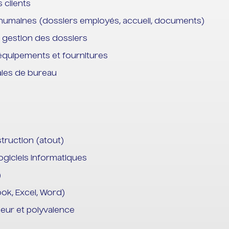
 clients
 humaines (dossiers employés, accueil, documents)
la gestion des dossiers
 équipements et fournitures
ales de bureau
truction (atout)
ogiciels informatiques
)
ook, Excel, Word)
ueur et polyvalence