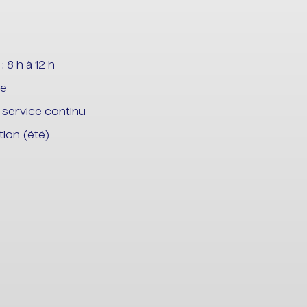
: 8 h à 12 h
he
 service continu
ion (été)