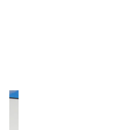
MENU
ACCUEIL
À PROPOS
ÉQUIPE
RÉALISATIONS
CARRIÈRES
CONTACTEZ-NOUS