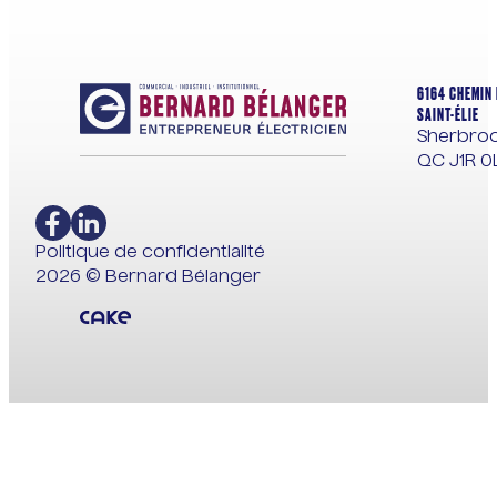
6164 CHEMIN 
SAINT-ÉLIE
Sherbroo
QC J1R 0
Politique de confidentialité
2026 © Bernard Bélanger